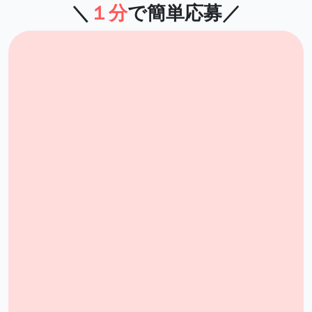
＼
１分
で簡単応募／